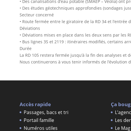
• Des canalisations d’eau potable (SMAEP – Véolia) ont pr
• Des études géotechniques approfondies (sondages jusq
Secteur concerné
• Route fermée entre le giratoire de la RD 34 et l’entrée 
Déviations
• Déviations mises en place dans les deux sens par les R
• Bus lignes 3S et 2119 : itinéraires modifiés, certains a
Durée
La RD 105 restera fermée jusqu’à la fin des analyses et d
Nous continuerons à vous tenir informés de l’évolution de
Accès rapide
Ça boug
Passages, bacs et tri
L’agen
Portail famille
Les der
Numéros utiles
Le Mag 