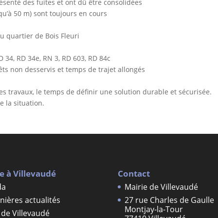
ésenté des fuites et ont dû être consolidées
u’à 50 m) sont toujours en cours
du quartier de Bois Fleuri
D 34, RD 34e, RN 3, RD 603, RD 84c
rrêts non desservis et temps de trajet allongés
es travaux, le temps de définir une solution durable et sécurisée.
 la situation.
e à Villevaudé
Contact
da
Mairie de Villevaudé
nières actualités
27 rue Charles de Gaulle
Montjay-la-Tour
de Villevaudé